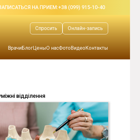
ЗАПИСАТЬСЯ НА ПРИЕМ:
+38 (099) 915-10-40
Спросить
Онлайн-запись
Врачи
Блог
Цены
О нас
Фото
Видео
Контакты
уміжні відділення