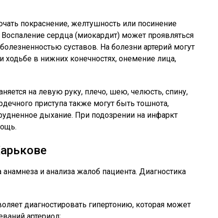
ючать покраснение, желтушность или посинение
. Воспаление сердца (миокардит) может проявляться
 болезненностью суставов. На болезни артерий могут
и ходьбе в нижних конечностях, онемение лица,
аняется на левую руку, плечо, шею, челюсть, спину,
рдечного приступа также могут быть тошнота,
трудненное дыхание. При подозрении на инфаркт
ощь.
Харькове
а анамнеза и анализа жалоб пациента. Диагностика
воляет диагностировать гипертонию, которая может
еваний артериол;