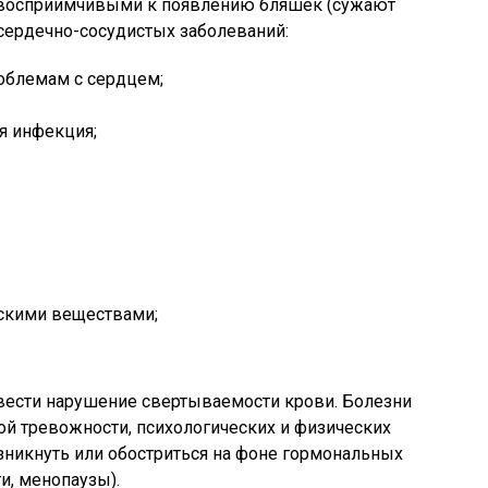
ее восприимчивыми к появлению бляшек (сужают
 сердечно-сосудистых заболеваний:
облемам с сердцем;
ая инфекция;
ескими веществами;
вести нарушение свертываемости крови. Болезни
ой тревожности, психологических и физических
зникнуть или обостриться на фоне гормональных
и, менопаузы).