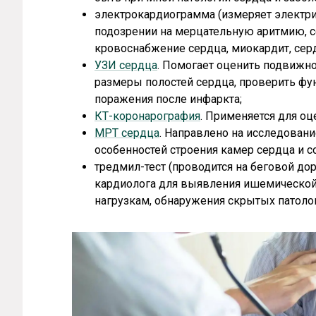
электрокардиограмма (измеряет электри
подозрении на мерцательную аритмию, с
кровоснабжение сердца, миокардит, сер
УЗИ сердца
. Помогает оценить подвижн
размеры полостей сердца, проверить фун
поражения после инфаркта;
КТ-коронарография
. Применяется для оц
МРТ сердца
. Направлено на исследован
особенностей строения камер сердца и с
тредмил-тест (проводится на беговой до
кардиолога для выявления ишемической 
нагрузкам, обнаружения скрытых патоло